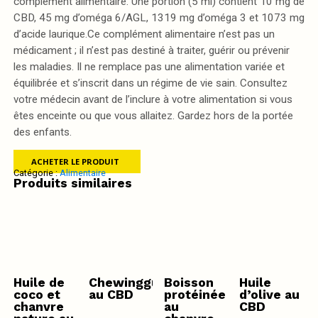
complément alimentaire. Une portion (5 ml) contient 10 mg de
CBD, 45 mg d’oméga 6/AGL, 1319 mg d’oméga 3 et 1073 mg
d’acide laurique.Ce complément alimentaire n’est pas un
médicament ; il n’est pas destiné à traiter, guérir ou prévenir
les maladies. Il ne remplace pas une alimentation variée et
équilibrée et s’inscrit dans un régime de vie sain. Consultez
votre médecin avant de l’inclure à votre alimentation si vous
êtes enceinte ou que vous allaitez. Gardez hors de la portée
des enfants.
ACHETER LE PRODUIT
Catégorie :
Alimentaire
Produits similaires
Huile de
Chewinggum
Boisson
Huile
coco et
au CBD
protéinée
d’olive au
chanvre
au
CBD