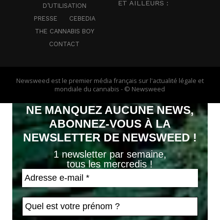
ET AILLEURS :
D’UTILISATION
PRESSE
CEBEDIA
THE CANNABIS BOY
CONTACT
Newsweed est le premier média français sur l'actualité légale et
mondiale du cannabis - © Newsweed
NE MANQUEZ AUCUNE NEWS,
ABONNEZ-VOUS À LA
NEWSLETTER DE NEWSWEED !
1 newsletter par semaine,
tous les mercredis !