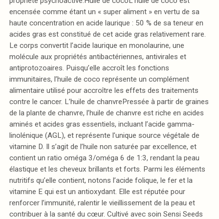
propriété psychoactive.Huile de cocoL’huile de coco est
encensée comme étant un « super aliment » en vertu de sa
haute concentration en acide laurique : 50 % de sa teneur en
acides gras est constitué de cet acide gras relativement rare.
Le corps convertit l’acide laurique en monolaurine, une
molécule aux propriétés antibactériennes, antivirales et
antiprotozoaires. Puisqu’elle accroît les fonctions
immunitaires, l’huile de coco représente un complément
alimentaire utilisé pour accroître les effets des traitements
contre le cancer. L’huile de chanvrePressée à partir de graines
de la plante de chanvre, l’huile de chanvre est riche en acides
aminés et acides gras essentiels, incluant l’acide gamma-
linolénique (AGL), et représente l’unique source végétale de
vitamine D. Il s’agit de l’huile non saturée par excellence, et
contient un ratio oméga 3/oméga 6 de 1:3, rendant la peau
élastique et les cheveux brillants et forts. Parmi les éléments
nutritifs qu’elle contient, notons l’acide folique, le fer et la
vitamine E qui est un antioxydant. Elle est réputée pour
renforcer l’immunité, ralentir le vieillissement de la peau et
contribuer à la santé du cœur. Cultivé avec soin Sensi Seeds