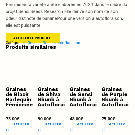
FéminiséeLa variété a été élaborée en 2021 dans le cadre du
projet Sensi Seeds Research Elle dérive son nom de son
odeur distincte de bananePour une version à autofloraison,
elle est puissante
ACHETER LE PRODUIT
Catégories :
Graines
,
Graines autofloraison
Produits similaires
Graines
Graines
Graines
Graines
de Black
de Shiva
de Sensi
de Purple
Harlequin
Skunk à
Skunk à
Skunk à
Féminisée
Autofloraison
Autofloraison
Autoflorais
73.00
€
90.00
€
48.00
€
75.00
€
ACHETER
ACHETER
ACHETER
ACHETER
LE
LE
LE
LE