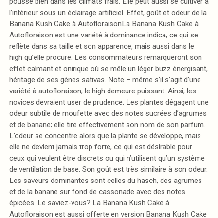
pousse bien dans les climats frais. Elle peut aussi se cultiver à
l’intérieur sous un éclairage artificiel. Effet, goût et odeur de la
Banana Kush Cake à AutofloraisonLa Banana Kush Cake à
Autofloraison est une variété à dominance indica, ce qui se
reflète dans sa taille et son apparence, mais aussi dans le
high qu’elle procure. Les consommateurs remarqueront son
effet calmant et onirique où se mêle un léger buzz énergisant,
héritage de ses gènes sativas. Note – même s’il s’agit d’une
variété à autofloraison, le high demeure puissant. Ainsi, les
novices devraient user de prudence. Les plantes dégagent une
odeur subtile de moufette avec des notes sucrées d’agrumes
et de banane; elle tire effectivement son nom de son parfum.
L’odeur se concentre alors que la plante se développe, mais
elle ne devient jamais trop forte, ce qui est désirable pour
ceux qui veulent être discrets ou qui n’utilisent qu’un système
de ventilation de base. Son goût est très similaire à son odeur.
Les saveurs dominantes sont celles du hasch, des agrumes
et de la banane sur fond de cassonade avec des notes
épicées. Le saviez-vous? La Banana Kush Cake à
Autofloraison est aussi offerte en version Banana Kush Cake