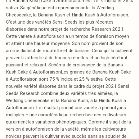
La Banana Kush Cake à Autofloraison est 75 % indica et 25 %
sativa. Sa génétique est impressionnante: la Wedding
Cheesecake, la Banana Kush et Hindu Kush à Autofloraison.
C’est une des variétés Sensi Seeds les plus récentes
élaborées dans notre projet de recherche Research 2021.
Cette variété à autofloraison a un temps de floraison moyen
et atteint une hauteur moyenne. Son nom provient de son
arôme distinct de moufette et de banane. Ceux qui la cultivent
peuvent s’attendre à de bonnes récoltes et un high cérébral
puissant et relaxant. Schéma de croissance de la Banana
Kush Cake à AutofloraisonLes graines de Banana Kush Cake
à Autofloraison sont 75 % indica et 25 % sativa. Cette
nouvelle variété élaborée dans le cadre du projet 2021 Sensi
Seeds Research combine deux variétés très aimées, la
Wedding Cheesecake et la Banana Kush, à la Hindu Kush à
Autofloraison. Le résultat produit une variété à phénotypes
multiples – une caractéristique recherchée des cultivateurs
qui aiment les variations phénotypiques. Comme il s’agit de la
version à autofloraison de la variété, même les cultivateurs
novices peuvent la cultiver avec succès sans se soucier de