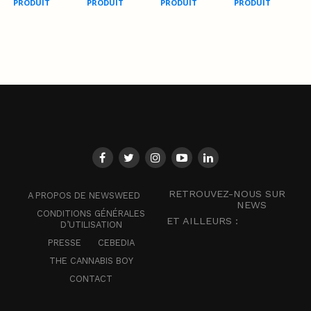
PRODUIT
PRODUIT
PRODUIT
PRODUIT
RETROUVEZ-NOUS SUR
A PROPOS DE NEWSWEED
NEWS
CONDITIONS GÉNÉRALES
ET AILLEURS :
D’UTILISATION
PRESSE
CEBEDIA
THE CANNABIS BOY
CONTACT