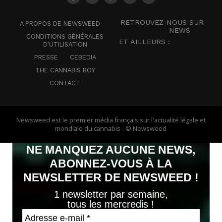
RETROUVEZ-NOUS SUR
A PROPOS DE NEWSWEED
NEWS
CONDITIONS GÉNÉRALES
ET AILLEURS :
D’UTILISATION
PRESSE
CEBEDIA
THE CANNABIS BOY
CONTACT
Newsweed est le premier média français sur l'actualité légale et
mondiale du cannabis - © Newsweed
NE MANQUEZ AUCUNE NEWS,
ABONNEZ-VOUS À LA
NEWSLETTER DE NEWSWEED !
1 newsletter par semaine,
tous les mercredis !