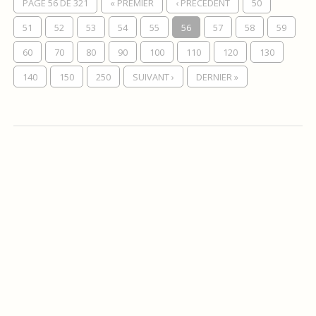
PAGE 56 DE 321
« PREMIER
‹ PRÉCÉDENT
50
51
52
53
54
55
56
57
58
59
60
70
80
90
100
110
120
130
140
150
250
SUIVANT ›
DERNIER »