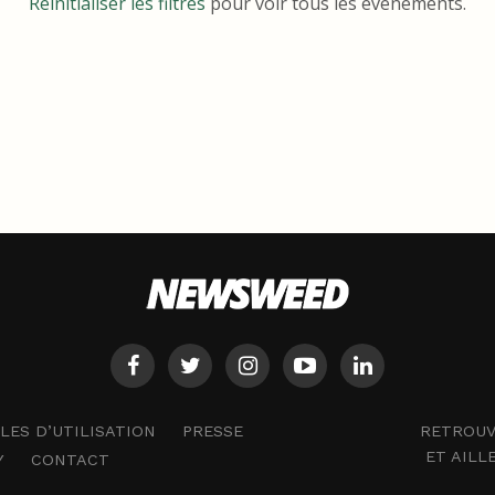
Réinitialiser les filtres
pour voir tous les événements.
RETROUV
ES D’UTILISATION
PRESSE
ET AILL
Y
CONTACT