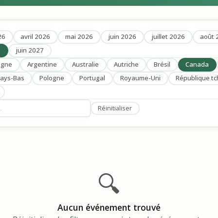
26
avril 2026
mai 2026
juin 2026
juillet 2026
août 
6
juin 2027
agne
Argentine
Australie
Autriche
Brésil
Canada
ays-Bas
Pologne
Portugal
Royaume-Uni
République t
Réinitialiser
🔍
Aucun événement trouvé