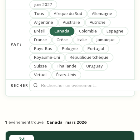
juin 2027
Tous
Afrique du Sud
Allemagne
Argentine
Australie
Autriche
Brésil
Canada
Colombie
Espagne
France
Grèce
Italie
Jamaïque
PAYS
Pays-Bas
Pologne
Portugal
Royaume-Uni
République tchèque
Suisse
Thaïlande
Uruguay
Virtuel
États-Unis
RECHERCHE
1
événement trouvé ·
Canada
·
mars 2026
24