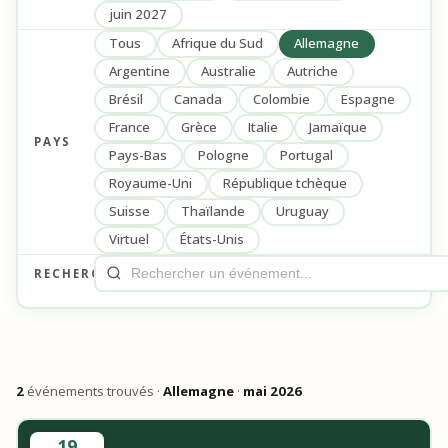
juin 2027
Tous
Afrique du Sud
Allemagne
Argentine
Australie
Autriche
Brésil
Canada
Colombie
Espagne
France
Grèce
Italie
Jamaïque
PAYS
Pays-Bas
Pologne
Portugal
Royaume-Uni
République tchèque
Suisse
Thaïlande
Uruguay
Virtuel
États-Unis
RECHERCHE
2
événements trouvés ·
Allemagne
·
mai 2026
19