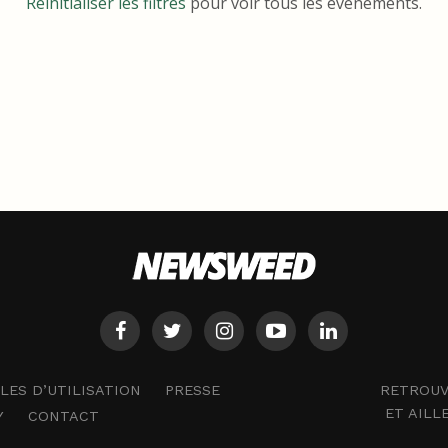
Réinitialiser les filtres
pour voir tous les événements.
RETROUV
ES D’UTILISATION
PRESSE
ET AILL
Y
CONTACT