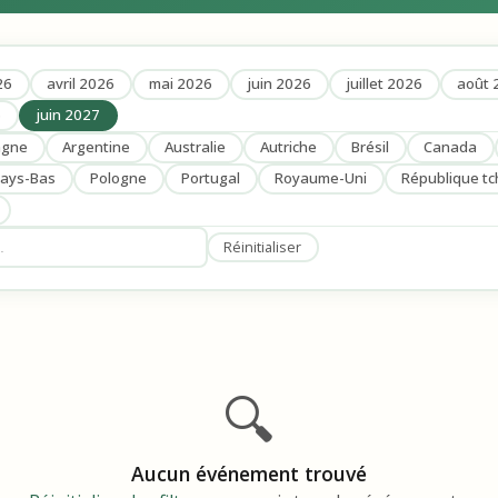
26
avril 2026
mai 2026
juin 2026
juillet 2026
août 
6
juin 2027
agne
Argentine
Australie
Autriche
Brésil
Canada
ays-Bas
Pologne
Portugal
Royaume-Uni
République t
Réinitialiser
🔍
Aucun événement trouvé