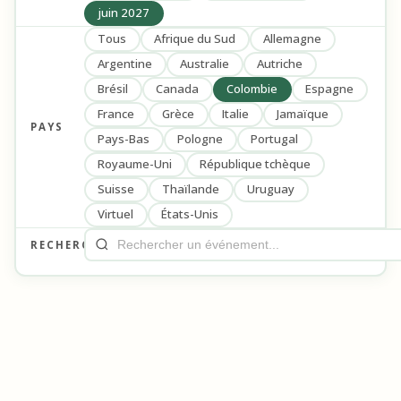
juin 2027
Tous
Afrique du Sud
Allemagne
Argentine
Australie
Autriche
Brésil
Canada
Colombie
Espagne
France
Grèce
Italie
Jamaïque
PAYS
Pays-Bas
Pologne
Portugal
Royaume-Uni
République tchèque
Suisse
Thaïlande
Uruguay
Virtuel
États-Unis
RECHERCHE