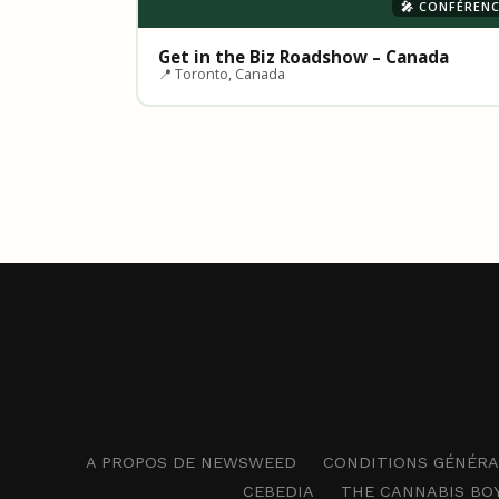
🎤 CONFÉREN
Get in the Biz Roadshow – Canada
📍 Toronto, Canada
A PROPOS DE NEWSWEED
CONDITIONS GÉNÉRAL
CEBEDIA
THE CANNABIS BO