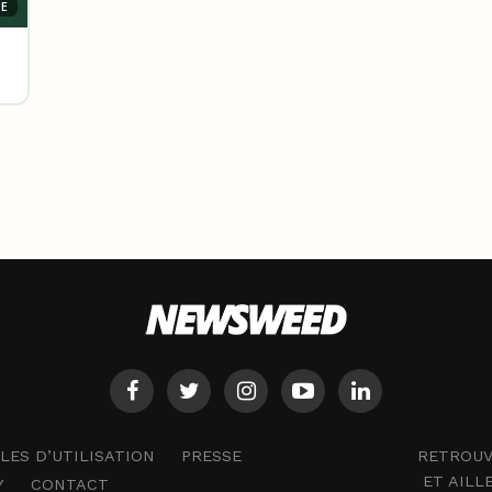
CE
RETROUV
ES D’UTILISATION
PRESSE
ET AILL
Y
CONTACT