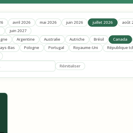
26
avril 2026
mai 2026
juin 2026
juillet 2026
août 
6
juin 2027
agne
Argentine
Australie
Autriche
Brésil
Canada
ays-Bas
Pologne
Portugal
Royaume-Uni
République t
Réinitialiser