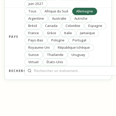
juin 2027
Tous
Afrique du Sud
Allemagne
Argentine
Australie
Autriche
Brésil
Canada
Colombie
Espagne
France
Grèce
Italie
Jamaïque
PAYS
Pays-Bas
Pologne
Portugal
Royaume-Uni
République tchèque
Suisse
Thaïlande
Uruguay
Virtuel
États-Unis
RECHERCHE