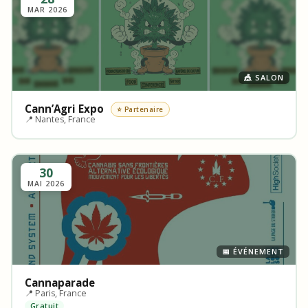
MAR 2026
🎪 SALON
Cann’Agri Expo
⭐ Partenaire
📍 Nantes, France
30
MAI 2026
📅 ÉVÉNEMENT
Cannaparade
📍 Paris, France
Gratuit