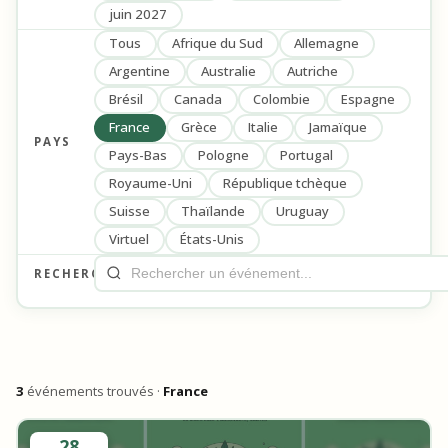
juin 2027
Tous
Afrique du Sud
Allemagne
Argentine
Australie
Autriche
Brésil
Canada
Colombie
Espagne
France
Grèce
Italie
Jamaïque
PAYS
Pays-Bas
Pologne
Portugal
Royaume-Uni
République tchèque
Suisse
Thaïlande
Uruguay
Virtuel
États-Unis
RECHERCHE
3
événements trouvés ·
France
28