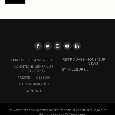
RETROUVEZ-NOUS SUR
A PROPOS DE NEWSWEED
NEWS
CONDITIONS GÉNÉRALES
ET AILLEURS :
D’UTILISATION
PRESSE
CEBEDIA
THE CANNABIS BOY
CONTACT
Newsweed est le premier média français sur l'actualité légale et
mondiale du cannabis - © Newsweed