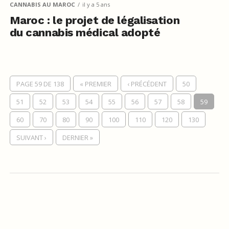
CANNABIS AU MAROC
il y a 5 ans
Maroc : le projet de légalisation
du cannabis médical adopté
PAGE 59 DE 138
« PREMIER
‹ PRÉCÉDENT
50
51
52
53
54
55
56
57
58
59
60
70
80
90
100
110
120
130
SUIVANT ›
DERNIER »