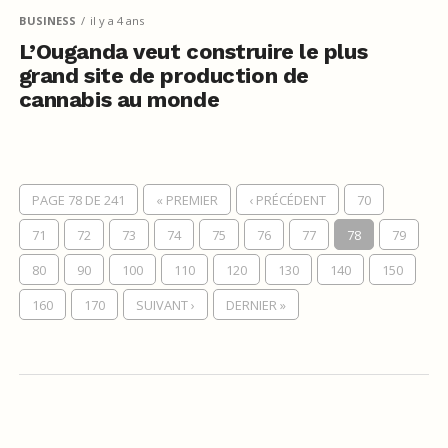
BUSINESS
il y a 4 ans
L’Ouganda veut construire le plus
grand site de production de
cannabis au monde
PAGE 78 DE 241
« PREMIER
‹ PRÉCÉDENT
70
71
72
73
74
75
76
77
78
79
80
90
100
110
120
130
140
150
160
170
SUIVANT ›
DERNIER »