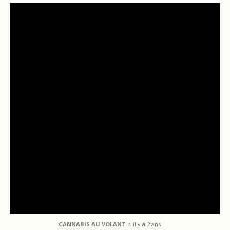
CANNABIS AU VOLANT
il y a 2 ans