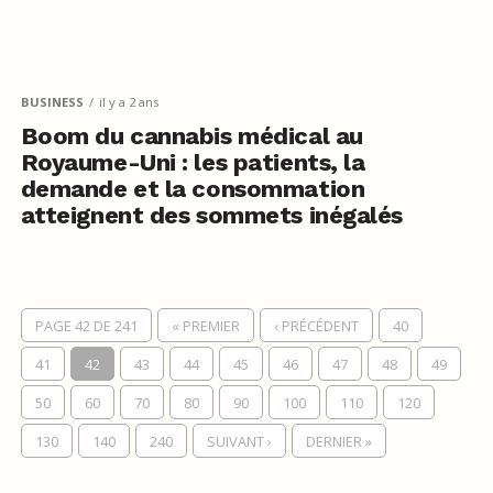
BUSINESS
il y a 2 ans
Boom du cannabis médical au
Royaume-Uni : les patients, la
demande et la consommation
atteignent des sommets inégalés
PAGE 42 DE 241
« PREMIER
‹ PRÉCÉDENT
40
41
42
43
44
45
46
47
48
49
50
60
70
80
90
100
110
120
130
140
240
SUIVANT ›
DERNIER »