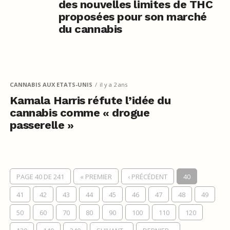
des nouvelles limites de THC
proposées pour son marché
du cannabis
CANNABIS AUX ETATS-UNIS
il y a 2 ans
Kamala Harris réfute l’idée du
cannabis comme « drogue
passerelle »
PAGE 40 DE 241
« PREMIER
‹ PRÉCÉDENT
40
41
42
43
44
45
46
47
48
49
50
60
70
80
90
100
110
120