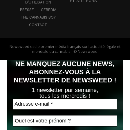
ET AILLEURS :
D’UTILISATION
PRESSE
CEBEDIA
THE CANNABIS BOY
CONTACT
Newsweed est le premier média français sur l'actualité légale et
mondiale du cannabis - © Newsweed
NE MANQUEZ AUCUNE NEWS,
ABONNEZ-VOUS À LA
NEWSLETTER DE NEWSWEED !
1 newsletter par semaine,
tous les mercredis !