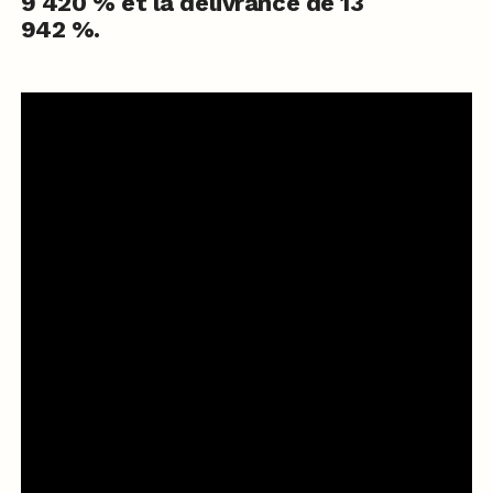
9 420 % et la délivrance de 13
942 %.