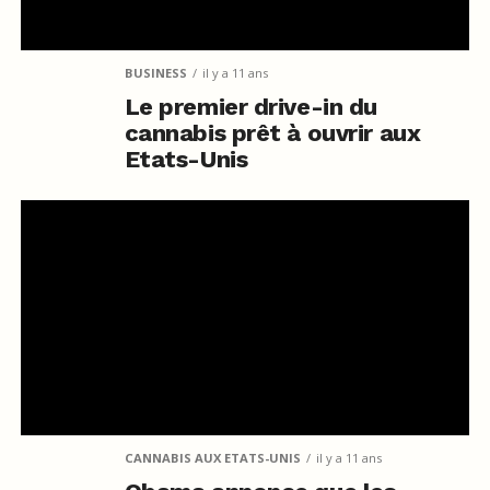
BUSINESS
il y a 11 ans
Le premier drive-in du
cannabis prêt à ouvrir aux
Etats-Unis
CANNABIS AUX ETATS-UNIS
il y a 11 ans