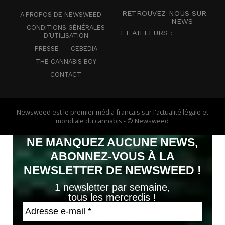
RETROUVEZ-NOUS SUR
A PROPOS DE NEWSWEED
NEWS
CONDITIONS GÉNÉRALES
ET AILLEURS :
D’UTILISATION
PRESSE
CEBEDIA
THE CANNABIS BOY
CONTACT
Newsweed est le premier média français sur l'actualité légale et
mondiale du cannabis - © Newsweed
NE MANQUEZ AUCUNE NEWS,
ABONNEZ-VOUS À LA
NEWSLETTER DE NEWSWEED !
1 newsletter par semaine,
tous les mercredis !