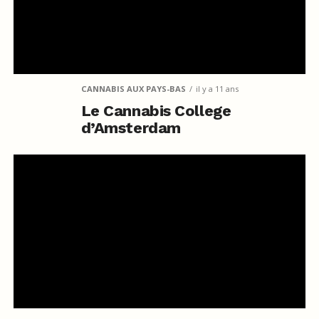
CANNABIS AUX PAYS-BAS
il y a 11 ans
Le Cannabis College
d’Amsterdam