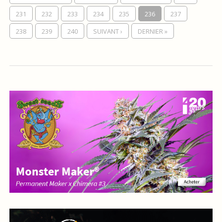
231
232
233
234
235
236
237
238
239
240
SUIVANT ›
DERNIER »