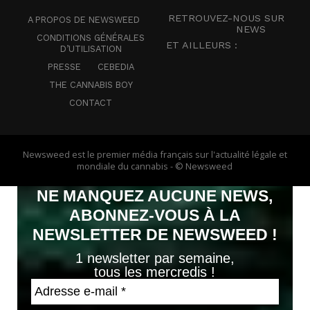
RETROUVEZ-NOUS SUR
A PROPOS DE NEWSWEED
NEWS
CONDITIONS GÉNÉRALES
ET AILLEURS :
D’UTILISATION
PRESSE
CEBEDIA
THE CANNABIS BOY
CONTACT
Newsweed est le premier média français sur l'actualité légale et
mondiale du cannabis - © Newsweed
NE MANQUEZ AUCUNE NEWS,
ABONNEZ-VOUS À LA
NEWSLETTER DE NEWSWEED !
1 newsletter par semaine,
tous les mercredis !