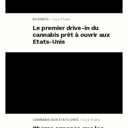
BUSINESS
il y a 11 ans
Le premier drive-in du
cannabis prêt à ouvrir aux
Etats-Unis
CANNABIS AUX ETATS-UNIS
il y a 11 ans