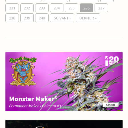
231
232
233
234
235
236
237
238
239
240
SUIVANT ›
DERNIER »