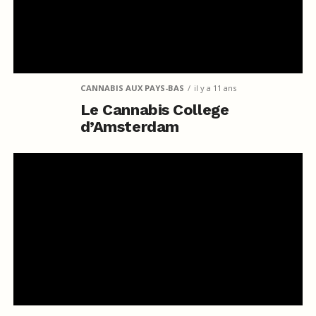
CANNABIS AUX PAYS-BAS
il y a 11 ans
Le Cannabis College
d’Amsterdam