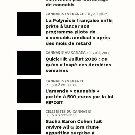
de cannabis
CANNABIS EN FRANCE
il y a 3 jours
La Polynésie française enfin
prête à lancer son
programme pilote de
« cannabis médical » après
des mois de retard
CANNABIS AU CANADA
il y a 4 jours
Quick Hit Juillet 2026 : ce
qu’on a loupé ces dernières
semaines
CANNABIS EN FRANCE
il y a 3 semaines
L’amende « cannabis »
portée à 500 euros par la loi
RIPOST
CÉLÉBRITÉS DU CANNABIS
il y a 3 semaines
Sacha Baron Cohen fait
revivre Ali G lors d’une
apparition surprise à