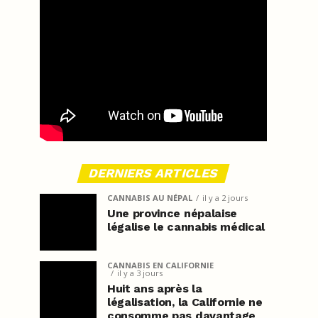
DERNIERS ARTICLES
CANNABIS AU NÉPAL
il y a 2 jours
Une province népalaise
légalise le cannabis médical
CANNABIS EN CALIFORNIE
il y a 3 jours
Huit ans après la
légalisation, la Californie ne
consomme pas davantage