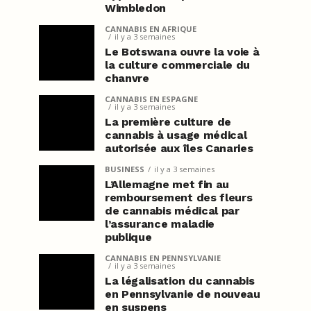
Wimbledon
CANNABIS EN AFRIQUE
il y a 3 semaines
Le Botswana ouvre la voie à
la culture commerciale du
chanvre
CANNABIS EN ESPAGNE
il y a 3 semaines
La première culture de
cannabis à usage médical
autorisée aux îles Canaries
BUSINESS
il y a 3 semaines
L’Allemagne met fin au
remboursement des fleurs
de cannabis médical par
l’assurance maladie
publique
CANNABIS EN PENNSYLVANIE
il y a 3 semaines
La légalisation du cannabis
en Pennsylvanie de nouveau
en suspens