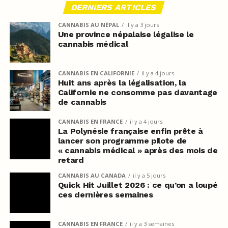
DERNIERS ARTICLES
CANNABIS AU NÉPAL
il y a 3 jours
Une province népalaise légalise le
cannabis médical
CANNABIS EN CALIFORNIE
il y a 4 jours
Huit ans après la légalisation, la
Californie ne consomme pas davantage
de cannabis
CANNABIS EN FRANCE
il y a 4 jours
La Polynésie française enfin prête à
lancer son programme pilote de
« cannabis médical » après des mois de
retard
CANNABIS AU CANADA
il y a 5 jours
Quick Hit Juillet 2026 : ce qu’on a loupé
ces dernières semaines
CANNABIS EN FRANCE
il y a 3 semaines