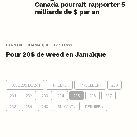
Canada pourrait rapporter 5
milliards de $ par an
CANNABIS EN JAMAÏQUE
il y a 11 ans
Pour 20$ de weed en Jamaïque
PAGE 235 DE 241
« PREMIER
‹ PRÉCÉDENT
230
231
232
233
234
235
236
237
238
239
240
SUIVANT ›
DERNIER »