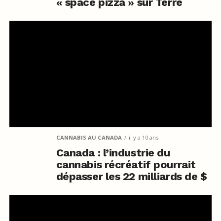
« space pizza » sur Terre
CANNABIS AU CANADA
il y a 10 ans
Canada : l’industrie du
cannabis récréatif pourrait
dépasser les 22 milliards de $