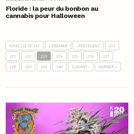
Floride : la peur du bonbon au
cannabis pour Halloween
PAGE 223 DE 241
« PREMIER
‹ PRÉCÉDENT
220
221
222
223
224
225
226
227
228
229
230
240
SUIVANT ›
DERNIER »