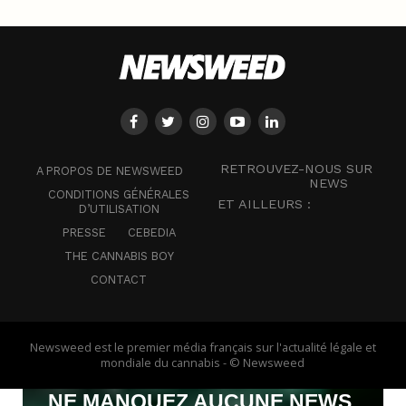
RETROUVEZ-NOUS SUR
A PROPOS DE NEWSWEED
NEWS
CONDITIONS GÉNÉRALES
ET AILLEURS :
D’UTILISATION
PRESSE
CEBEDIA
THE CANNABIS BOY
CONTACT
Newsweed est le premier média français sur l'actualité légale et
mondiale du cannabis - © Newsweed
NE MANQUEZ AUCUNE NEWS,