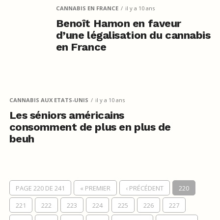
CANNABIS EN FRANCE
il y a 10 ans
Benoît Hamon en faveur
d’une légalisation du cannabis
en France
CANNABIS AUX ETATS-UNIS
il y a 10 ans
Les séniors américains
consomment de plus en plus de
beuh
PAGE 220 DE 241
« PREMIER
‹ PRÉCÉDENT
220
221
222
223
224
225
226
227