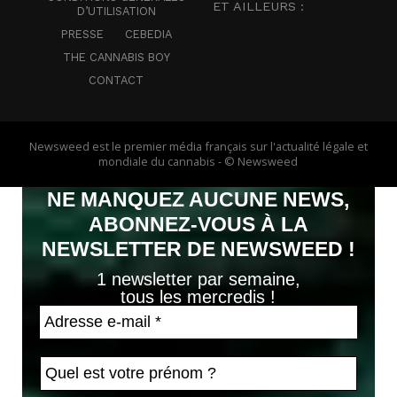
ET AILLEURS :
D’UTILISATION
PRESSE
CEBEDIA
THE CANNABIS BOY
CONTACT
Newsweed est le premier média français sur l'actualité légale et
mondiale du cannabis - © Newsweed
NE MANQUEZ AUCUNE NEWS,
ABONNEZ-VOUS À LA
NEWSLETTER DE NEWSWEED !
1 newsletter par semaine,
tous les mercredis !