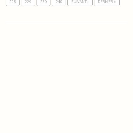
228
229
230
240
SUIVANT ›
DERNIER »