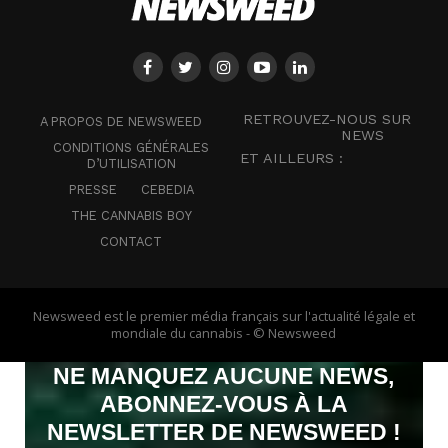
RETROUVEZ-NOUS SUR
A PROPOS DE NEWSWEED
NEWS
CONDITIONS GÉNÉRALES
ET AILLEURS :
D’UTILISATION
PRESSE
CEBEDIA
THE CANNABIS BOY
CONTACT
Newsweed est le premier média français sur l'actualité légale et
mondiale du cannabis - © Newsweed
NE MANQUEZ AUCUNE NEWS,
ABONNEZ-VOUS À LA
NEWSLETTER DE NEWSWEED !