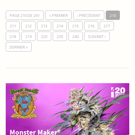
PAGE 210 DE 241
« PREMIER
‹ PRÉCÉDENT
210
211
212
213
214
215
216
217
218
219
220
230
240
SUIVANT ›
DERNIER »