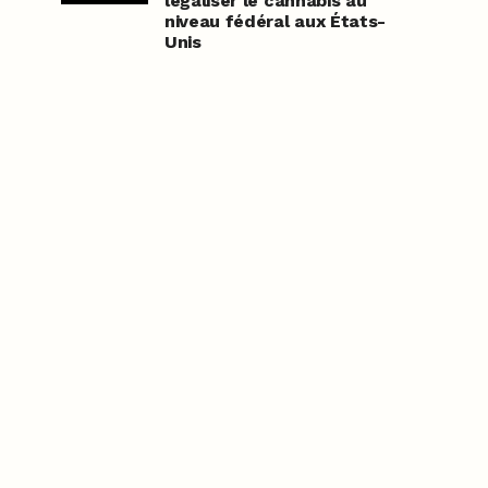
légaliser le cannabis au
niveau fédéral aux États-
Unis