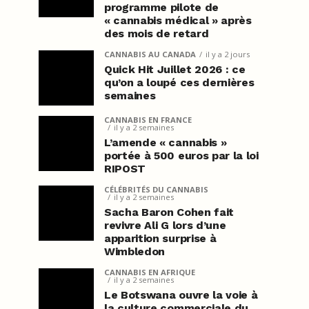
programme pilote de
« cannabis médical » après
des mois de retard
CANNABIS AU CANADA
il y a 2 jours
Quick Hit Juillet 2026 : ce
qu’on a loupé ces dernières
semaines
CANNABIS EN FRANCE
il y a 2 semaines
L’amende « cannabis »
portée à 500 euros par la loi
RIPOST
CÉLÉBRITÉS DU CANNABIS
il y a 2 semaines
Sacha Baron Cohen fait
revivre Ali G lors d’une
apparition surprise à
Wimbledon
CANNABIS EN AFRIQUE
il y a 2 semaines
Le Botswana ouvre la voie à
la culture commerciale du