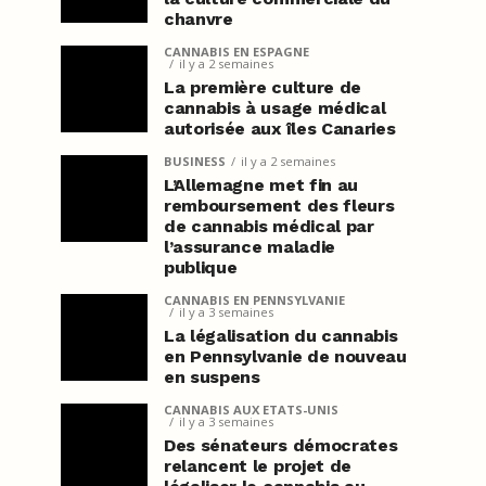
chanvre
CANNABIS EN ESPAGNE
il y a 2 semaines
La première culture de
cannabis à usage médical
autorisée aux îles Canaries
BUSINESS
il y a 2 semaines
L’Allemagne met fin au
remboursement des fleurs
de cannabis médical par
l’assurance maladie
publique
CANNABIS EN PENNSYLVANIE
il y a 3 semaines
La légalisation du cannabis
en Pennsylvanie de nouveau
en suspens
CANNABIS AUX ETATS-UNIS
il y a 3 semaines
Des sénateurs démocrates
relancent le projet de