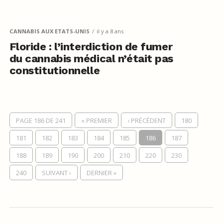
CANNABIS AUX ETATS-UNIS
il y a 8 ans
Floride : l’interdiction de fumer
du cannabis médical n’était pas
constitutionnelle
PAGE 186 DE 241
« PREMIER
‹ PRÉCÉDENT
180
181
182
183
184
185
186
187
188
189
190
200
210
220
230
240
SUIVANT ›
DERNIER »