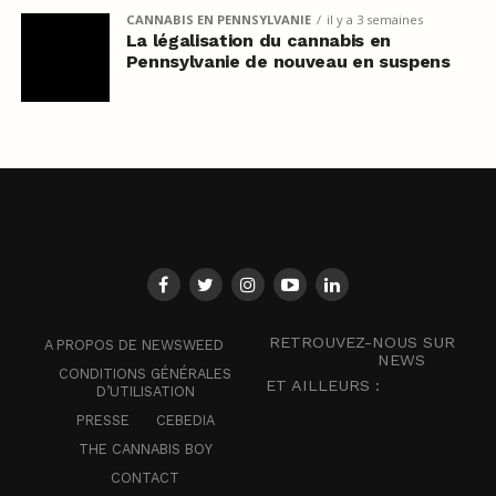
CANNABIS EN PENNSYLVANIE
il y a 3 semaines
La légalisation du cannabis en
Pennsylvanie de nouveau en suspens
RETROUVEZ-NOUS SUR
A PROPOS DE NEWSWEED
NEWS
CONDITIONS GÉNÉRALES
ET AILLEURS :
D’UTILISATION
PRESSE
CEBEDIA
THE CANNABIS BOY
CONTACT