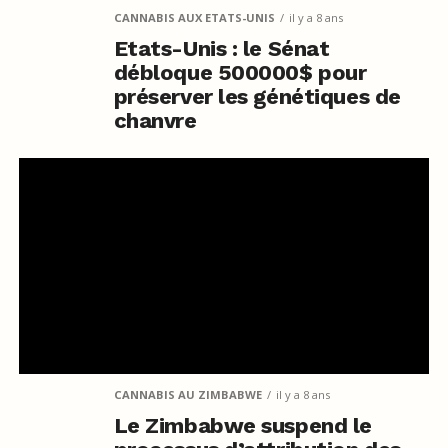
CANNABIS AUX ETATS-UNIS
il y a 8 ans
Etats-Unis : le Sénat
débloque 500000$ pour
préserver les génétiques de
chanvre
CANNABIS AU ZIMBABWE
il y a 8 ans
Le Zimbabwe suspend le