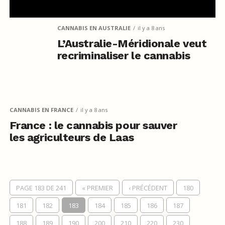
CANNABIS EN AUSTRALIE
il y a 8 ans
L’Australie-Méridionale veut
recriminaliser le cannabis
CANNABIS EN FRANCE
il y a 8 ans
France : le cannabis pour sauver
les agriculteurs de Laas
PAGE 183 DE 241
« PREMIER
‹ PRÉCÉDENT
180
181
182
183
184
185
186
187
188
189
190
200
210
220
230