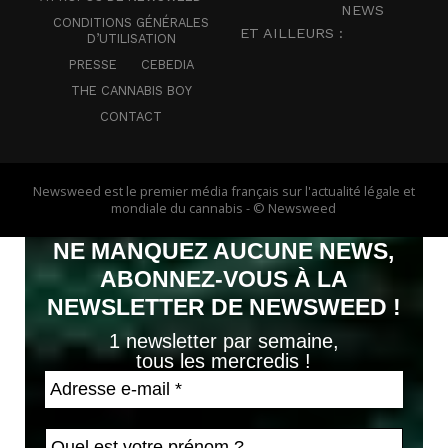
NEWS
CONDITIONS GÉNÉRALES
ET AILLEURS :
D’UTILISATION
PRESSE
CEBEDIA
THE CANNABIS BOY
CONTACT
Newsweed est le premier média français sur l'actualité légale et
mondiale du cannabis - © Newsweed
NE MANQUEZ AUCUNE NEWS,
ABONNEZ-VOUS À LA
NEWSLETTER DE NEWSWEED !
1 newsletter par semaine,
tous les mercredis !