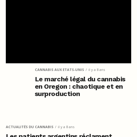
CANNABIS AUX ETATS-UNIS
il y a 8 ans
Le marché légal du cannabis
en Oregon : chaotique et en
surproduction
ACTUALITÉS DU CANNABIS
il y a 8 ans
Les patients argentins réclament