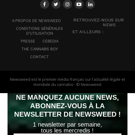
RETROUVEZ-NOUS SUR
A PROPOS DE NEWSWEED
NEWS
CONDITIONS GÉNÉRALES
ET AILLEURS :
D’UTILISATION
PRESSE
CEBEDIA
THE CANNABIS BOY
CONTACT
Newsweed est le premier média français sur l'actualité légale et
mondiale du cannabis - © Newsweed
NE MANQUEZ AUCUNE NEWS,
ABONNEZ-VOUS À LA
NEWSLETTER DE NEWSWEED !
1 newsletter par semaine,
tous les mercredis !