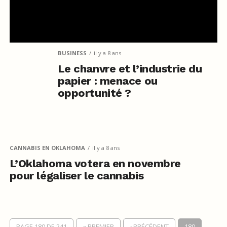
BUSINESS
il y a 8 ans
Le chanvre et l’industrie du
papier : menace ou
opportunité ?
CANNABIS EN OKLAHOMA
il y a 8 ans
L’Oklahoma votera en novembre
pour légaliser le cannabis
PAGE 180 DE 241
« PREMIER
‹ PRÉCÉDENT
180