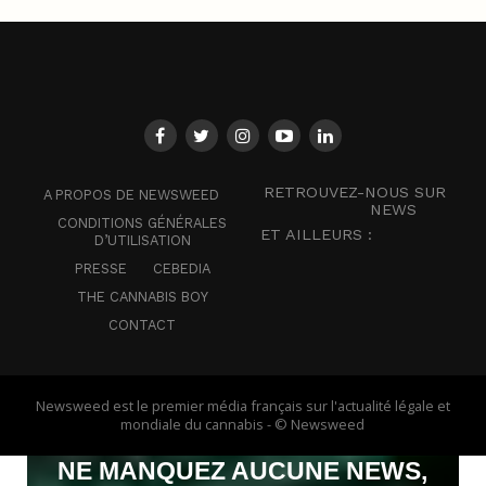
RETROUVEZ-NOUS SUR
A PROPOS DE NEWSWEED
NEWS
CONDITIONS GÉNÉRALES
ET AILLEURS :
D’UTILISATION
PRESSE
CEBEDIA
THE CANNABIS BOY
CONTACT
Newsweed est le premier média français sur l'actualité légale et
mondiale du cannabis - © Newsweed
NE MANQUEZ AUCUNE NEWS,