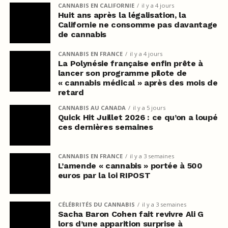
CANNABIS EN CALIFORNIE
il y a 4 jours
Huit ans après la légalisation, la
Californie ne consomme pas davantage
de cannabis
CANNABIS EN FRANCE
il y a 4 jours
La Polynésie française enfin prête à
lancer son programme pilote de
« cannabis médical » après des mois de
retard
CANNABIS AU CANADA
il y a 5 jours
Quick Hit Juillet 2026 : ce qu’on a loupé
ces dernières semaines
CANNABIS EN FRANCE
il y a 3 semaines
L’amende « cannabis » portée à 500
euros par la loi RIPOST
CÉLÉBRITÉS DU CANNABIS
il y a 3 semaines
Sacha Baron Cohen fait revivre Ali G
lors d’une apparition surprise à