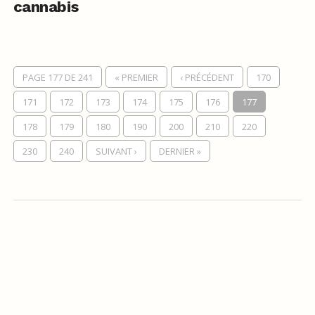
cannabis
PAGE 177 DE 241
« PREMIER
‹ PRÉCÉDENT
170
171
172
173
174
175
176
177
178
179
180
190
200
210
220
230
240
SUIVANT ›
DERNIER »