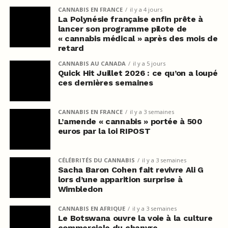
CANNABIS EN FRANCE
il y a 4 jours
La Polynésie française enfin prête à
lancer son programme pilote de
« cannabis médical » après des mois de
retard
CANNABIS AU CANADA
il y a 5 jours
Quick Hit Juillet 2026 : ce qu’on a loupé
ces dernières semaines
CANNABIS EN FRANCE
il y a 3 semaines
L’amende « cannabis » portée à 500
euros par la loi RIPOST
CÉLÉBRITÉS DU CANNABIS
il y a 3 semaines
Sacha Baron Cohen fait revivre Ali G
lors d’une apparition surprise à
Wimbledon
CANNABIS EN AFRIQUE
il y a 3 semaines
Le Botswana ouvre la voie à la culture
commerciale du chanvre