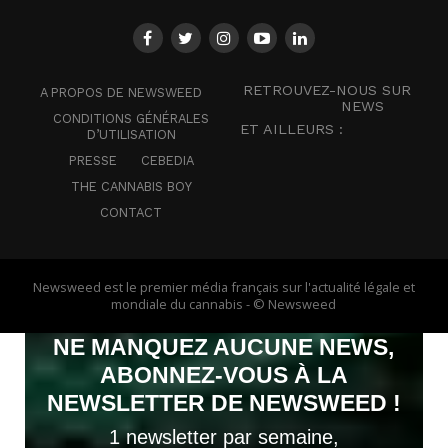
RETROUVEZ-NOUS SUR
A PROPOS DE NEWSWEED
NEWS
CONDITIONS GÉNÉRALES
ET AILLEURS :
D’UTILISATION
PRESSE
CEBEDIA
THE CANNABIS BOY
CONTACT
Newsweed est le premier média français sur l'actualité légale et
mondiale du cannabis - © Newsweed
NE MANQUEZ AUCUNE NEWS,
ABONNEZ-VOUS À LA
NEWSLETTER DE NEWSWEED !
1 newsletter par semaine,