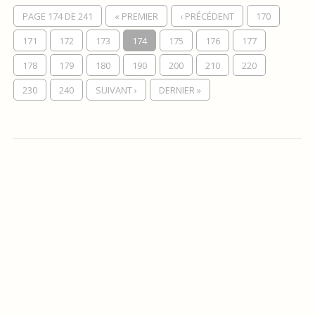
PAGE 174 DE 241
« PREMIER
‹ PRÉCÉDENT
170
171
172
173
174
175
176
177
178
179
180
190
200
210
220
230
240
SUIVANT ›
DERNIER »